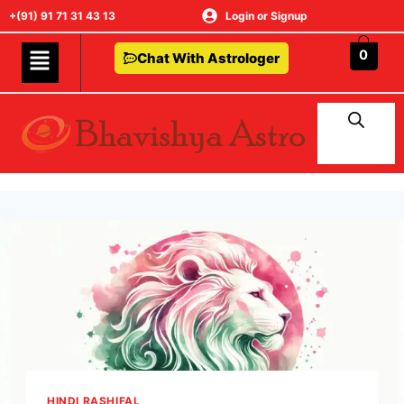
+(91) 91 71 31 43 13
Login or Signup
0
Chat With Astrologer
HINDI RASHIFAL