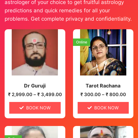
astrologer of your choice to get fruitful astrology
predictions and quick remedies for all your
problems. Get complete privacy and confidentiality.
Online
Dr Guruji
Tarot Rachana
₹
2,999.00
–
₹
3,499.00
₹
300.00
–
₹
800.00
BOOK NOW
BOOK NOW