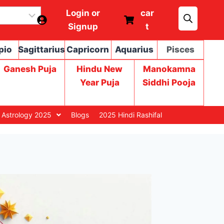
Login or
car
Signup
t
pio
Sagittarius
Capricorn
Aquarius
Pisces
Ganesh Puja
Hindu New
Manokamna
Year Puja
Siddhi Pooja
 Astrology 2025
Blogs
2025 Hindi Rashifal