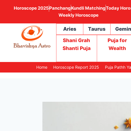
Horoscope 2025
Panchang
Kundli Matching
Today Horo
Weekly Horoscope
Aries
Taurus
Gemin
Shani Grah
Puja for
Shanti Puja
Wealth
Home
Horoscope Report 2025
Puja Pathh Y