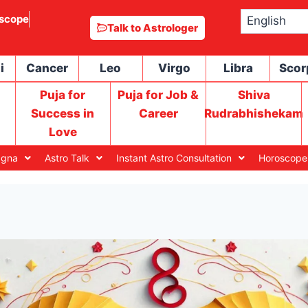
scope
Talk to Astrologer
i
Cancer
Leo
Virgo
Libra
Scor
Puja for
Puja for Job &
Shiva
Success in
Career
Rudrabhishekam
Love
agna
Astro Talk
Instant Astro Consultation
Horoscope