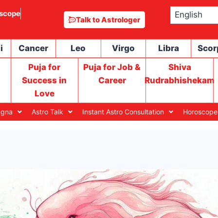
scope
Talk to Astrologer
i
Cancer
Leo
Virgo
Libra
Scor
Puja for
Puja for Job &
Shiva
Success in
Career
Rudrabhishekam
Love
agna
Astro Talk
Instant Astro Consultation
Horoscope