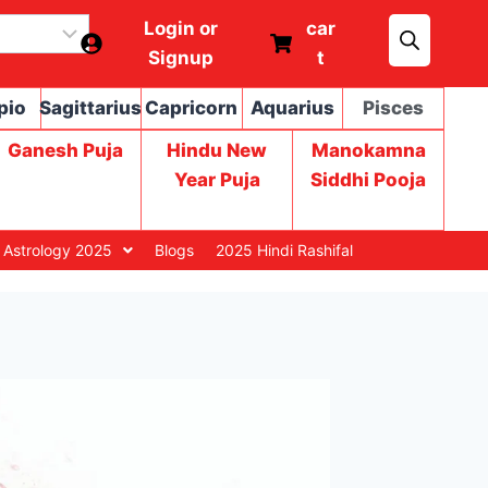
Login or
car
Signup
t
pio
Sagittarius
Capricorn
Aquarius
Pisces
Ganesh Puja
Hindu New
Manokamna
Year Puja
Siddhi Pooja
 Astrology 2025
Blogs
2025 Hindi Rashifal