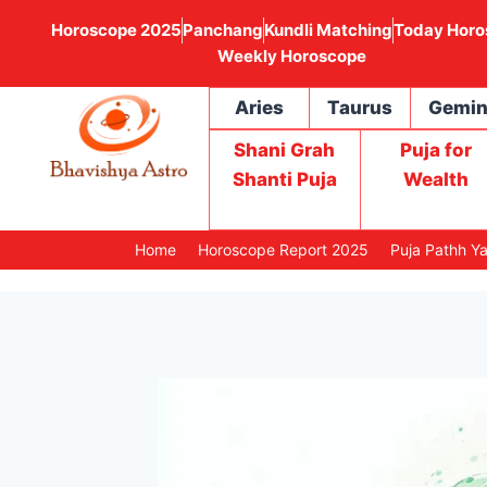
Horoscope 2025
Panchang
Kundli Matching
Today Horo
Weekly Horoscope
Aries
Taurus
Gemin
Shani Grah
Puja for
Shanti Puja
Wealth
Home
Horoscope Report 2025
Puja Pathh Y