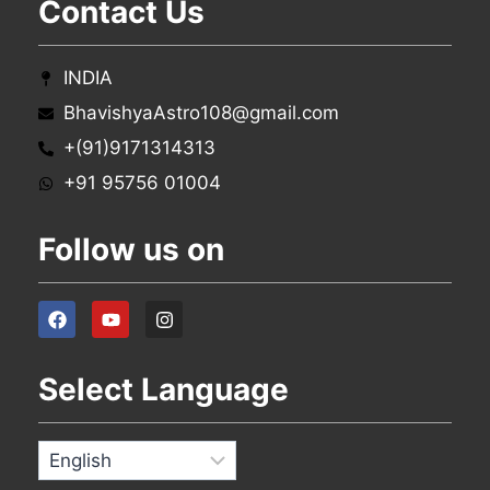
Contact Us
INDIA
BhavishyaAstro108@gmail.com
+(91)9171314313
+91 95756 01004
Follow us on
Select Language