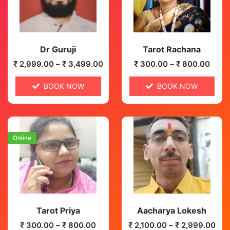
Dr Guruji
Tarot Rachana
₹
2,999.00
–
₹
3,499.00
₹
300.00
–
₹
800.00
BOOK NOW
BOOK NOW
Online
Tarot Priya
Aacharya Lokesh
₹
300.00
–
₹
800.00
₹
2,100.00
–
₹
2,999.00